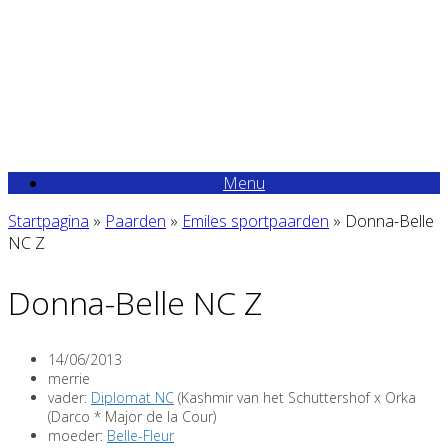
Ga
naar
de
inhoud
Menu
Startpagina
»
Paarden
»
Emiles sportpaarden
»
Donna-Belle
NC Z
Donna-Belle NC Z
14/06/2013
merrie
vader:
Diplomat NC
(Kashmir van het Schuttershof x Orka
(Darco * Major de la Cour)
moeder:
Belle-Fleur