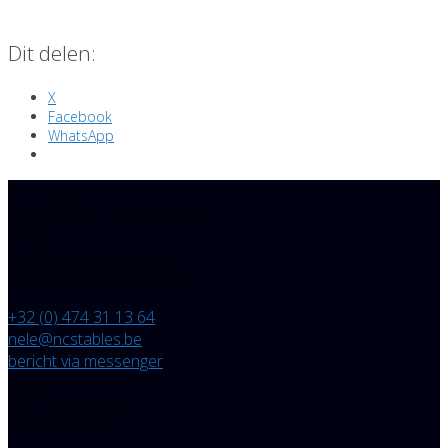
Dit delen:
X
Facebook
WhatsApp
NC Stables
Burgweg 22 – 8640 Vleteren –
België
Routebeschrijving: klik op
“Grotere kaart weergeven”
+32 (0) 474 31 13 64
nele@ncstables.be
bericht via messenger
VOF Nele Claeys –
BE0477557427