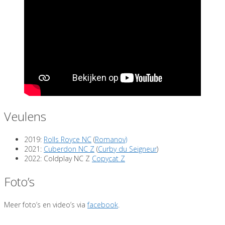
Veulens
2019:
Rolls Royce NC
(
Romanov)
2021:
Cuberdon NC Z
(
Curby du Seigneur
)
2022: Coldplay NC Z
Copycat Z
Foto’s
Meer foto’s en video’s via
facebook
.